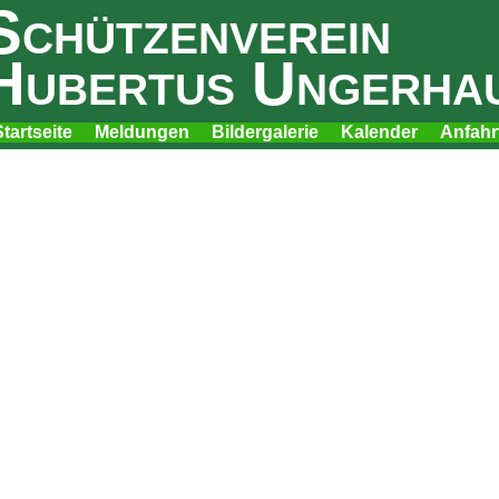
Schützenverein
Hubertus Ungerha
tartseite
Meldungen
Bildergalerie
Kalender
Anfahr
avigation
überspringen