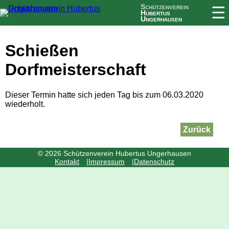
Schützenverein
☰
Hubertus
Ungerhausen
Schießen
Dorfmeisterschaft
Dieser Termin hatte sich jeden Tag bis zum 06.03.2020
wiederholt.
Zurück
© 2026 Schützenverein Hubertus Ungerhausen
Navigation
Kontakt
Impressum
Datenschutz
überspringen