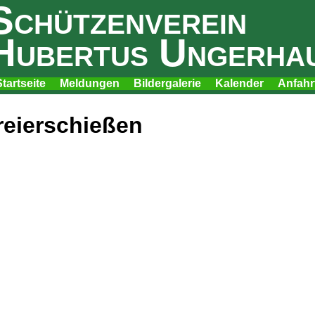
Schützenverein
Hubertus Ungerha
tartseite
Meldungen
Bildergalerie
Kalender
Anfahr
avigation
überspringen
reierschießen