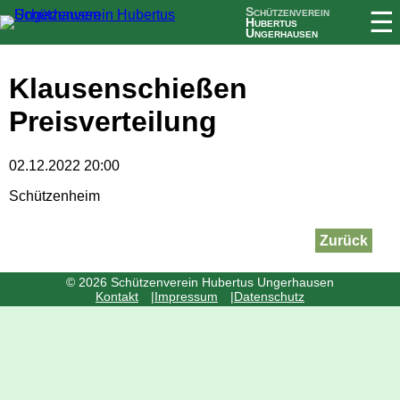
Schützenverein
☰
Hubertus
Ungerhausen
Klausenschießen
Preisverteilung
02.12.2022 20:00
Schützenheim
Zurück
© 2026 Schützenverein Hubertus Ungerhausen
Navigation
Kontakt
Impressum
Datenschutz
überspringen