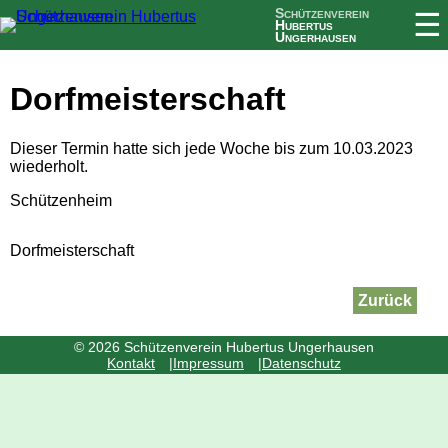
Schützenverein
☰
Hubertus
Ungerhausen
Dorfmeisterschaft
Dieser Termin hatte sich jede Woche bis zum 10.03.2023
wiederholt.
Schützenheim
Dorfmeisterschaft
Zurück
© 2026 Schützenverein Hubertus Ungerhausen
Navigation
Kontakt
Impressum
Datenschutz
überspringen