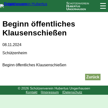
Schützenverein
☰
Hubertus
Ungerhausen
Beginn öffentliches
Klausenschießen
08.11.2024
Schützenheim
Beginn öffentliches Klausenschießen
Zurück
© 2026 Schützenverein Hubertus Ungerhausen
Navigation
Kontakt
Impressum
Datenschutz
überspringen